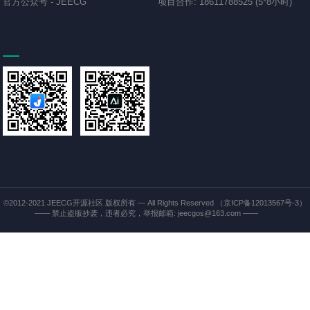
官方公众号
-
JEECG
项目合作
:
18611788525 (5*8小时)
©2012-2021
JEECG开源社区
版权所有 — All Rights Reserved
（京ICP备12013567号-3）
—— 禁止盗版抄袭，违者必究，举报邮箱: jeecgos@163.com ——