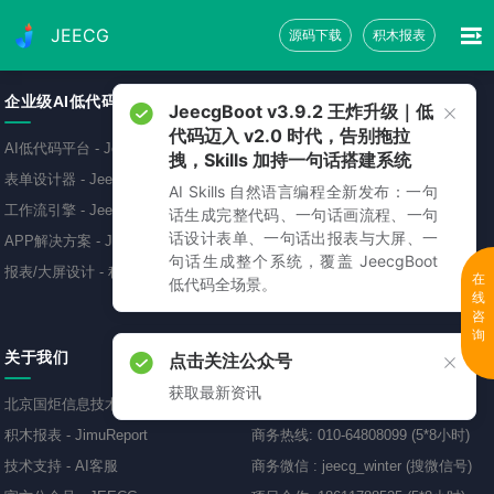
JEECG
源码下载
积木报表
企业级AI低代码平台
免费源码下载
JeecgBoot v3.9.2 王炸升级｜低
代码迈入 v2.0 时代，告别拖拉
AI低代码平台
-
JeecgBoot
低代码开发平台
-
JeecgBoot
拽，Skills 加持一句话搭建系统
表单设计器
-
JeecgBoot
敲敲云零代码平台
-
免费
AI Skills 自然语言编程全新发布：一句
工作流引擎
-
JeecgBoot
AI应用开发平台
-
Jeecg-AI
话生成完整代码、一句话画流程、一句
话设计表单、一句话出报表与大屏、一
APP解决方案
-
JeecgBoot
报表可视化工具
-
JimuReport
句话生成整个系统，覆盖 JeecgBoot
报表/大屏设计
-
积木报表
移动开发框架
-
JeecgUniapp
在
低代码全场景。
线
咨
询
关于我们
联系方式
点击关注公众号
获取最新资讯
北京国炬信息技术有限公司
商务QQ
:
69893005、418799587
积木报表
-
JimuReport
商务热线
:
010-64808099 (5*8小时)
技术支持
-
AI客服
商务微信
:
jeecg_winter (搜微信号)