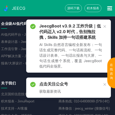
JEECG
源码下载
积木报表
企业级AI低代码平台
免费源码下载
JeecgBoot v3.9.2 王炸升级｜低
代码迈入 v2.0 时代，告别拖拉
AI低代码平台
-
JeecgBoot
低代码开发平台
-
JeecgBoot
拽，Skills 加持一句话搭建系统
表单设计器
-
JeecgBoot
敲敲云零代码平台
-
免费
AI Skills 自然语言编程全新发布：一句
工作流引擎
-
JeecgBoot
AI应用开发平台
-
Jeecg-AI
话生成完整代码、一句话画流程、一句
话设计表单、一句话出报表与大屏、一
APP解决方案
-
JeecgBoot
报表可视化工具
-
JimuReport
句话生成整个系统，覆盖 JeecgBoot
报表/大屏设计
-
积木报表
移动开发框架
-
JeecgUniapp
在
低代码全场景。
线
咨
询
关于我们
联系方式
点击关注公众号
获取最新资讯
北京国炬信息技术有限公司
商务QQ
:
69893005、418799587
积木报表
-
JimuReport
商务热线
:
010-64808099 (5*8小时)
技术支持
-
AI客服
商务微信
:
jeecg_winter (搜微信号)