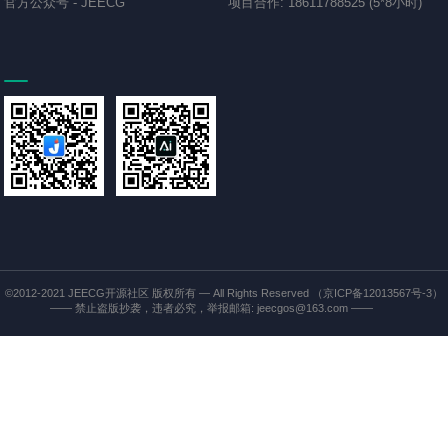
官方公众号
-
JEECG
项目合作
:
18611788525 (5*8小时)
©2012-2021
JEECG开源社区
版权所有 — All Rights Reserved
（京ICP备12013567号-3）
—— 禁止盗版抄袭，违者必究，举报邮箱: jeecgos@163.com ——