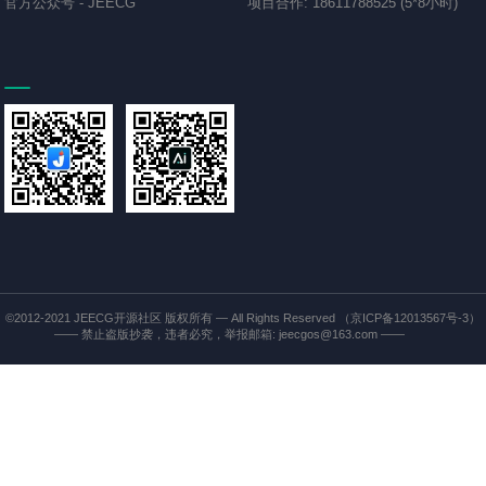
官方公众号
-
JEECG
项目合作
:
18611788525 (5*8小时)
©2012-2021
JEECG开源社区
版权所有 — All Rights Reserved
（京ICP备12013567号-3）
—— 禁止盗版抄袭，违者必究，举报邮箱: jeecgos@163.com ——