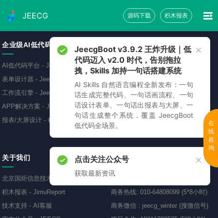
JEECG
源码下载
积木报表
企业级AI低代码平台
免费源码下载
JeecgBoot v3.9.2 王炸升级｜低
代码迈入 v2.0 时代，告别拖拉
AI低代码平台
-
JeecgBoot
低代码开发平台
-
JeecgBoot
拽，Skills 加持一句话搭建系统
表单设计器
-
JeecgBoot
敲敲云零代码平台
-
免费
AI Skills 自然语言编程全新发布：一句
工作流引擎
-
JeecgBoot
AI应用开发平台
-
Jeecg-AI
话生成完整代码、一句话画流程、一句
话设计表单、一句话出报表与大屏、一
APP解决方案
-
JeecgBoot
报表可视化工具
-
JimuReport
句话生成整个系统，覆盖 JeecgBoot
报表/大屏设计
-
积木报表
移动开发框架
-
JeecgUniapp
在
低代码全场景。
线
咨
询
关于我们
联系方式
点击关注公众号
获取最新资讯
北京国炬信息技术有限公司
商务QQ
:
69893005、418799587
积木报表
-
JimuReport
商务热线
:
010-64808099 (5*8小时)
技术支持
-
AI客服
商务微信
:
jeecg_winter (搜微信号)