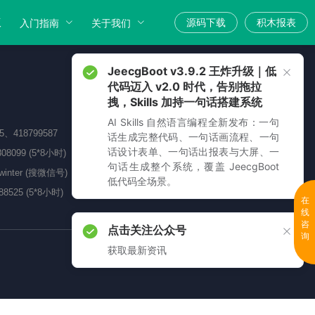
版
源码下载
积木报表
入门指南
关于我们
JeecgBoot v3.9.2 王炸升级｜低
代码迈入 v2.0 时代，告别拖拉
拽，Skills 加持一句话搭建系统
AI Skills 自然语言编程全新发布：一句
05、418799587
话生成完整代码、一句话画流程、一句
话设计表单、一句话出报表与大屏、一
808099 (5*8小时)
句话生成整个系统，覆盖 JeecgBoot
_winter (搜微信号)
低代码全场景。
88525 (5*8小时)
在
线
咨
点击关注公众号
询
获取最新资讯