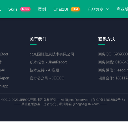
志
Skills
案例
Chat2BI
商业
产品方案
New
Hot
关于我们
联系方式
gBoot
北京国炬信息技术有限公司
商务QQ
:
698930
费
积木报表
-
JimuReport
商务热线
:
010-64
-AI
技术支持
-
AI客服
商务微信
:
jeecg
eport
官方公众号
-
JEECG
项目合作
:
186117
niapp
©2012-2021
JEECG开源社区
版权所有 — All Rights Reserved
（京ICP备12013567号-3）
—— 禁止盗版抄袭，违者必究，举报邮箱: jeecgos@163.com ——