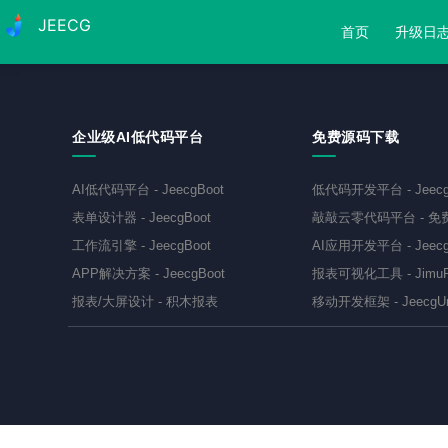
JEECG
首页
升级日
企业级AI低代码平台
免费源码下载
AI低代码平台
-
JeecgBoot
低代码开发平台
-
Jeec
表单设计器
-
JeecgBoot
敲敲云零代码平台
-
免
工作流引擎
-
JeecgBoot
AI应用开发平台
-
Jeecg
APP解决方案
-
JeecgBoot
报表可视化工具
-
JimuR
报表/大屏设计
-
积木报表
移动开发框架
-
JeecgU