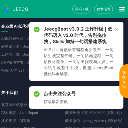
JEECG
源码下载
积木报表
企业级AI低代码平台
免费源码下载
JeecgBoot v3.9.2 王炸升级｜低
代码迈入 v2.0 时代，告别拖拉
AI低代码平台
-
JeecgBoot
低代码开发平台
-
JeecgBoot
拽，Skills 加持一句话搭建系统
表单设计器
-
JeecgBoot
敲敲云零代码平台
-
免费
AI Skills 自然语言编程全新发布：一句
工作流引擎
-
JeecgBoot
AI应用开发平台
-
Jeecg-AI
话生成完整代码、一句话画流程、一句
话设计表单、一句话出报表与大屏、一
APP解决方案
-
JeecgBoot
报表可视化工具
-
JimuReport
句话生成整个系统，覆盖 JeecgBoot
报表/大屏设计
-
积木报表
移动开发框架
-
JeecgUniapp
在
低代码全场景。
线
咨
询
关于我们
联系方式
点击关注公众号
获取最新资讯
北京国炬信息技术有限公司
商务QQ
:
69893005、418799587
积木报表
-
JimuReport
商务热线
:
010-64808099 (5*8小时)
技术支持
-
AI客服
商务微信
:
jeecg_winter (搜微信号)