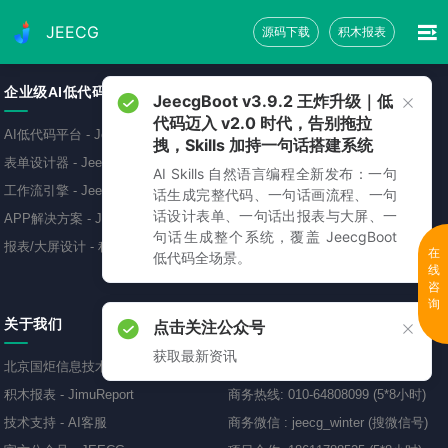
JEECG
源码下载
积木报表
企业级AI低代码平台
免费源码下载
JeecgBoot v3.9.2 王炸升级｜低
代码迈入 v2.0 时代，告别拖拉
AI低代码平台
-
JeecgBoot
低代码开发平台
-
JeecgBoot
拽，Skills 加持一句话搭建系统
表单设计器
-
JeecgBoot
敲敲云零代码平台
-
免费
AI Skills 自然语言编程全新发布：一句
工作流引擎
-
JeecgBoot
AI应用开发平台
-
Jeecg-AI
话生成完整代码、一句话画流程、一句
话设计表单、一句话出报表与大屏、一
APP解决方案
-
JeecgBoot
报表可视化工具
-
JimuReport
句话生成整个系统，覆盖 JeecgBoot
报表/大屏设计
-
积木报表
移动开发框架
-
JeecgUniapp
在
低代码全场景。
线
咨
询
关于我们
联系方式
点击关注公众号
获取最新资讯
北京国炬信息技术有限公司
商务QQ
:
69893005、418799587
积木报表
-
JimuReport
商务热线
:
010-64808099 (5*8小时)
技术支持
-
AI客服
商务微信
:
jeecg_winter (搜微信号)