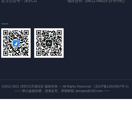
官方公众号
-
JEECG
项目合作
:
18611788525 (5*8小时)
©2012-2021
JEECG开源社区
版权所有 — All Rights Reserved
（京ICP备12013567号-3）
—— 禁止盗版抄袭，违者必究，举报邮箱: jeecgos@163.com ——