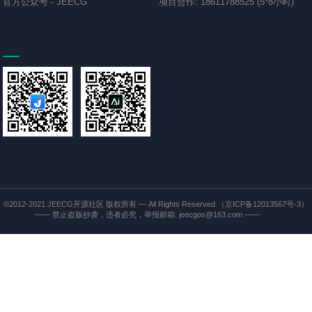
官方公众号
-
JEECG
项目合作
:
18611788525 (5*8小时)
©2012-2021
JEECG开源社区
版权所有 — All Rights Reserved
（京ICP备12013567号-3）
—— 禁止盗版抄袭，违者必究，举报邮箱: jeecgos@163.com ——