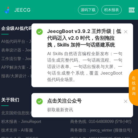
JEECG
源码下载
积木报表
企业级AI低代码平台
免费源码下载
JeecgBoot v3.9.2 王炸升级｜低
代码迈入 v2.0 时代，告别拖拉
AI低代码平台
-
JeecgBoot
低代码开发平台
-
JeecgBoot
拽，Skills 加持一句话搭建系统
表单设计器
-
JeecgBoot
敲敲云零代码平台
-
免费
AI Skills 自然语言编程全新发布：一句
工作流引擎
-
JeecgBoot
AI应用开发平台
-
Jeecg-AI
话生成完整代码、一句话画流程、一句
话设计表单、一句话出报表与大屏、一
APP解决方案
-
JeecgBoot
报表可视化工具
-
JimuReport
句话生成整个系统，覆盖 JeecgBoot
报表/大屏设计
-
积木报表
移动开发框架
-
JeecgUniapp
在
低代码全场景。
线
咨
询
关于我们
联系方式
点击关注公众号
获取最新资讯
北京国炬信息技术有限公司
商务QQ
:
69893005、418799587
积木报表
-
JimuReport
商务热线
:
010-64808099 (5*8小时)
技术支持
-
AI客服
商务微信
:
jeecg_winter (搜微信号)