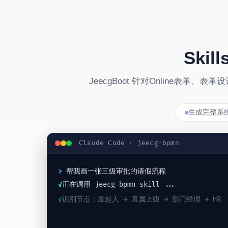
Ski
JeecgBoot 针对Online表
生成完整系
Claude Code · jeecg-bpmn
>
 帮我画一张三级审批的请假流程
✓
正在调用 jeecg-bpmn skill ...
✓
识别节点：发起人 → 直属上级 → 部门经理 → HR
✓
自动生成 BPMN 节点与连线
🎉
流程图已生成，点击右侧即可预览