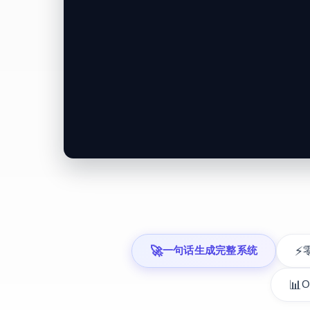
▍
🚀
⚡
一句话生成完整系统
📊
O