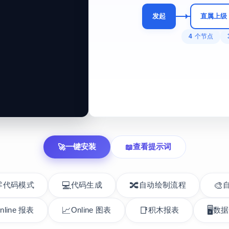
发起
直属上级
4
个节点
一键安装
查看提示词
🚀
📖
💻
🔀
🎨
零代码模式
代码生成
自动绘制流程
📈
📑
🖥️
nline 报表
Online 图表
积木报表
数据