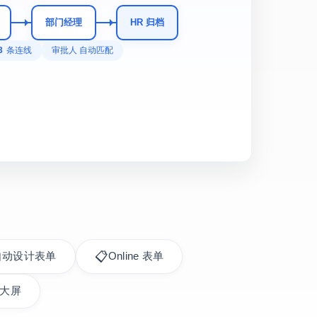
部门经理
HR 归档
3
条连线
审批人 自动匹配
📋
自动设计表单
Online 表单
大屏