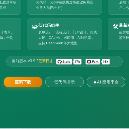
配置菜单权
何代码，5分钟在线快速搭建业务系统，
后端
完成
业务人员轻松上手
用，
🧩
低代码组件
🛠️
最新
设计表单、
表单设计、流程设计、门户设计、报表
前后端分
驱动，告别
大屏、OA办公、AI应用、AI知识库，
紧跟
支持 DeepSeek 等大模型
更新日志
当前版本 v3.9.2
源码下载
低代码演示
🔥AI 应用平台