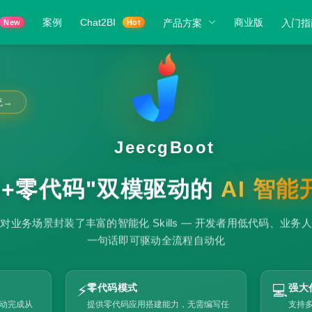
案例
Chat2BI
商业版
产品方案
入门指
New
Hot
统
→
JeecgBoot
码+零代码"双模驱动的
AI 智
ot 针对业务场景封装了丰富的智能化 Skills — 开发者用低代码、业
一句话即可驱动全流程自动化
⚡
零代码模式
💻
强大
自动完成从
提供零代码应用搭建能力，无需编写任
支持