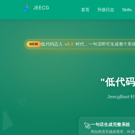
JEECG
首页
升级日志
Skills
低代码迈入
v2.0
时代，一句话即可生成整个系
NEW
"低代
JeecgBo
🚀
一句话生成完整系统
用自然语言描述需求，AI 