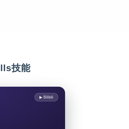
lls技能
▶ Bilibili