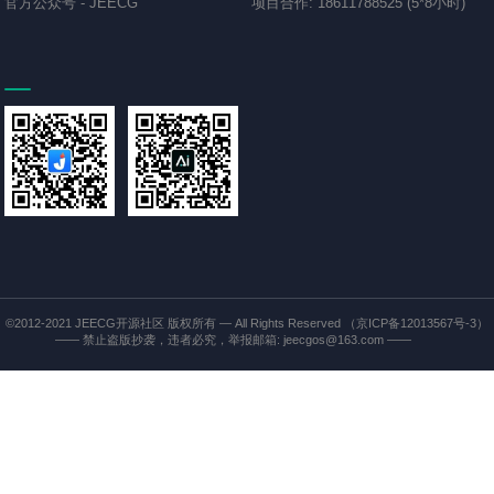
官方公众号
-
JEECG
项目合作
:
18611788525 (5*8小时)
©2012-2021
JEECG开源社区
版权所有 — All Rights Reserved
（京ICP备12013567号-3）
—— 禁止盗版抄袭，违者必究，举报邮箱: jeecgos@163.com ——