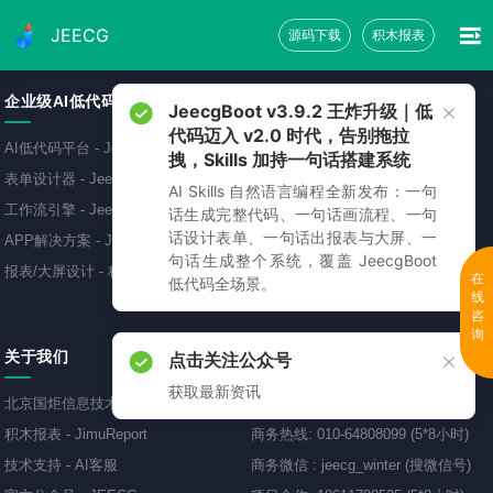
JEECG
源码下载
积木报表
企业级AI低代码平台
免费源码下载
JeecgBoot v3.9.2 王炸升级｜低
代码迈入 v2.0 时代，告别拖拉
AI低代码平台
-
JeecgBoot
低代码开发平台
-
JeecgBoot
拽，Skills 加持一句话搭建系统
表单设计器
-
JeecgBoot
敲敲云零代码平台
-
免费
AI Skills 自然语言编程全新发布：一句
工作流引擎
-
JeecgBoot
AI应用开发平台
-
Jeecg-AI
话生成完整代码、一句话画流程、一句
话设计表单、一句话出报表与大屏、一
APP解决方案
-
JeecgBoot
报表可视化工具
-
JimuReport
句话生成整个系统，覆盖 JeecgBoot
报表/大屏设计
-
积木报表
移动开发框架
-
JeecgUniapp
在
低代码全场景。
线
咨
询
关于我们
联系方式
点击关注公众号
获取最新资讯
北京国炬信息技术有限公司
商务QQ
:
69893005、418799587
积木报表
-
JimuReport
商务热线
:
010-64808099 (5*8小时)
技术支持
-
AI客服
商务微信
:
jeecg_winter (搜微信号)