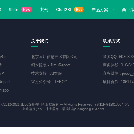
志
Skills
案例
Chat2BI
商业
产品方案
New
Hot
关于我们
联系方式
gBoot
北京国炬信息技术有限公司
商务QQ
:
698930
费
积木报表
-
JimuReport
商务热线
:
010-64
-AI
技术支持
-
AI客服
商务微信
:
jeecg
eport
官方公众号
-
JEECG
项目合作
:
186117
niapp
©2012-2021
JEECG开源社区
版权所有 — All Rights Reserved
（京ICP备12013567号-3）
—— 禁止盗版抄袭，违者必究，举报邮箱: jeecgos@163.com ——