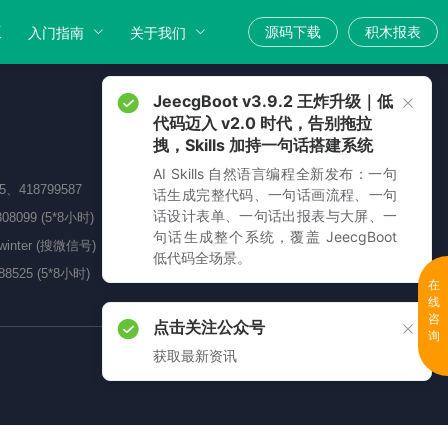
版
源码下载
积木报表
入门指南
关于我们
JeecgBoot v3.9.2 王炸升级｜低
代码迈入 v2.0 时代，告别拖拉
拽，Skills 加持一句话搭建系统
AI Skills 自然语言编程全新发布：一句
05、418799587
话生成完整代码、一句话画流程、一句
话设计表单、一句话出报表与大屏、一
808099 (5*8小时)
句话生成整个系统，覆盖 JeecgBoot
_winter (搜微信号)
低代码全场景。
88525 (5*8小时)
在
线
咨
点击关注公众号
询
获取最新资讯