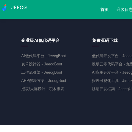
JEECG
首页
升级日
企业级AI低代码平台
免费源码下载
AI低代码平台
-
JeecgBoot
低代码开发平台
-
Jeec
表单设计器
-
JeecgBoot
敲敲云零代码平台
-
免
工作流引擎
-
JeecgBoot
AI应用开发平台
-
Jeecg
APP解决方案
-
JeecgBoot
报表可视化工具
-
JimuR
报表/大屏设计
-
积木报表
移动开发框架
-
JeecgU