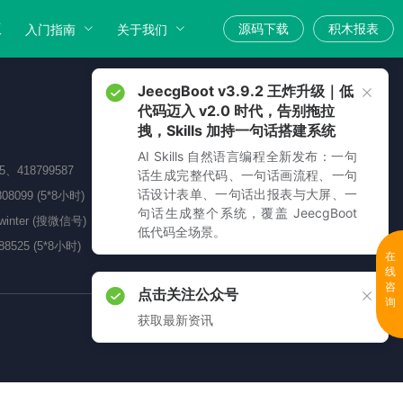
版
源码下载
积木报表
入门指南
关于我们
JeecgBoot v3.9.2 王炸升级｜低
代码迈入 v2.0 时代，告别拖拉
拽，Skills 加持一句话搭建系统
AI Skills 自然语言编程全新发布：一句
05、418799587
话生成完整代码、一句话画流程、一句
话设计表单、一句话出报表与大屏、一
808099 (5*8小时)
句话生成整个系统，覆盖 JeecgBoot
_winter (搜微信号)
低代码全场景。
88525 (5*8小时)
在
线
咨
点击关注公众号
询
获取最新资讯