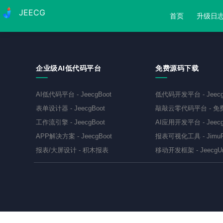
JEECG
首页
升级日
企业级AI低代码平台
免费源码下载
AI低代码平台
-
JeecgBoot
低代码开发平台
-
Jeec
表单设计器
-
JeecgBoot
敲敲云零代码平台
-
免
工作流引擎
-
JeecgBoot
AI应用开发平台
-
Jeecg
APP解决方案
-
JeecgBoot
报表可视化工具
-
JimuR
报表/大屏设计
-
积木报表
移动开发框架
-
JeecgU