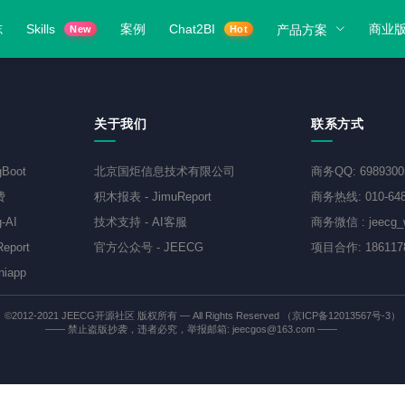
志
Skills
案例
Chat2BI
商业
产品方案
New
Hot
关于我们
联系方式
gBoot
北京国炬信息技术有限公司
商务QQ
:
698930
费
积木报表
-
JimuReport
商务热线
:
010-64
-AI
技术支持
-
AI客服
商务微信
:
jeecg
eport
官方公众号
-
JEECG
项目合作
:
186117
niapp
©2012-2021
JEECG开源社区
版权所有 — All Rights Reserved
（京ICP备12013567号-3）
—— 禁止盗版抄袭，违者必究，举报邮箱: jeecgos@163.com ——