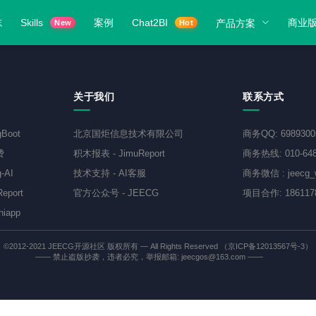
志
Skills
案例
Chat2BI
商业
产品方案
New
Hot
关于我们
联系方式
gBoot
北京国炬信息技术有限公司
商务QQ
:
698930
费
积木报表
-
JimuReport
商务热线
:
010-64
-AI
技术支持
-
AI客服
商务微信
:
jeecg
eport
官方公众号
-
JEECG
项目合作
:
186117
niapp
©2012-2021
JEECG开源社区
版权所有 — All Rights Reserved
（京ICP备12013567号-3）
—— 禁止盗版抄袭，违者必究，举报邮箱: jeecgos@163.com ——