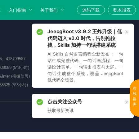
版
源码下载
积木报表
入门指南
关于我们
JeecgBoot v3.9.2 王炸升级｜低
代码迈入 v2.0 时代，告别拖拉
拽，Skills 加持一句话搭建系统
AI Skills 自然语言编程全新发布：一句
05、418799587
话生成完整代码、一句话画流程、一句
话设计表单、一句话出报表与大屏、一
808099 (5*8小时)
句话生成整个系统，覆盖 JeecgBoot
_winter (搜微信号)
低代码全场景。
88525 (5*8小时)
在
线
咨
点击关注公众号
询
获取最新资讯