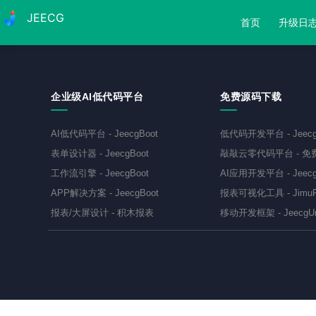
JEECG
首页
升级日
企业级AI低代码平台
免费源码下载
AI低代码平台
-
JeecgBoot
低代码开发平台
-
Jeec
表单设计器
-
JeecgBoot
敲敲云零代码平台
-
免
工作流引擎
-
JeecgBoot
AI应用开发平台
-
Jeecg
APP解决方案
-
JeecgBoot
报表可视化工具
-
JimuR
报表/大屏设计
-
积木报表
移动开发框架
-
JeecgU