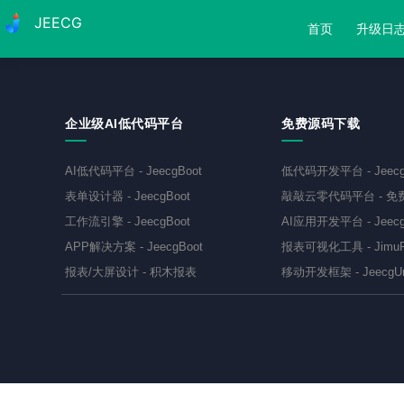
JEECG
首页
升级日
企业级AI低代码平台
免费源码下载
AI低代码平台
-
JeecgBoot
低代码开发平台
-
Jeec
表单设计器
-
JeecgBoot
敲敲云零代码平台
-
免
工作流引擎
-
JeecgBoot
AI应用开发平台
-
Jeecg
APP解决方案
-
JeecgBoot
报表可视化工具
-
JimuR
报表/大屏设计
-
积木报表
移动开发框架
-
JeecgU