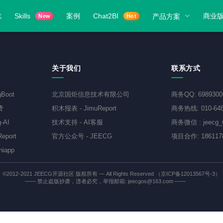
志
Skills
案例
Chat2BI
商业
产品方案
New
Hot
关于我们
联系方式
gBoot
北京国炬信息技术有限公司
商务QQ
:
698930
费
积木报表
-
JimuReport
商务热线
:
010-64
-AI
技术支持
-
AI客服
商务微信
:
jeecg
eport
官方公众号
-
JEECG
项目合作
:
186117
niapp
©2012-2021
JEECG开源社区
版权所有 — All Rights Reserved
（京ICP备12013567号-3）
—— 禁止盗版抄袭，违者必究，举报邮箱: jeecgos@163.com ——