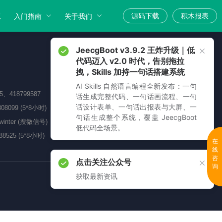
版
源码下载
积木报表
入门指南
关于我们
JeecgBoot v3.9.2 王炸升级｜低
代码迈入 v2.0 时代，告别拖拉
拽，Skills 加持一句话搭建系统
AI Skills 自然语言编程全新发布：一句
05、418799587
话生成完整代码、一句话画流程、一句
话设计表单、一句话出报表与大屏、一
808099 (5*8小时)
句话生成整个系统，覆盖 JeecgBoot
_winter (搜微信号)
低代码全场景。
88525 (5*8小时)
在
线
咨
点击关注公众号
询
获取最新资讯