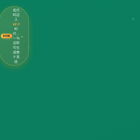
低代
码迈
入
v2.0
时
代，
→
NEW
一句
话即
可生
成整
个系
统